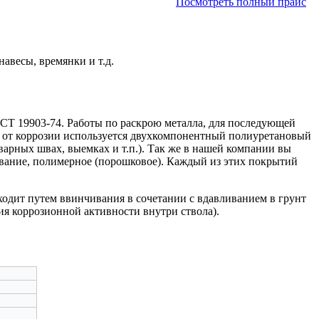
Посмотреть полный прайс
авесы, времянки и т.д.
Т 19903-74. Работы по раскрою металла, для последующей
ы от коррозии используется двухкомпонентный полиуретановый
арных швах, выемках и т.п.). Так же в нашей компании вы
вание, полимерное (порошковое). Каждый из этих покрытий
ходит путем ввинчивания в сочетании с вдавливанием в грунт
ия коррозионной активности внутри ствола).