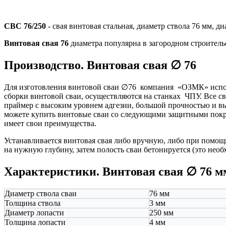
СВС 76/250
- свая винтовая стальная, диаметр ствола 76 мм, д
Винтовая свая 76
диаметра популярна в загородном строительс
Производство. Винтовая свая ∅ 76
Для изготовления винтовой сваи ∅76 компания «ОЗМК» испол
сборки винтовой сваи, осуществляются на станках ЧПУ. Все 
праймер с высоким уровнем адгезии, большой прочностью и выс
можете купить винтовые сваи со следующими защитными покры
имеет свои преимущества.
Устанавливается винтовая свая либо вручную, либо при помощ
на нужную глубину, затем полость сваи бетонируется (это нео
Характеристики. Винтовая свая ∅ 76 м
Диаметр ствола сваи
76 мм
Толщина ствола
3 мм
Диаметр лопасти
250 мм
Толщина лопасти
4 мм