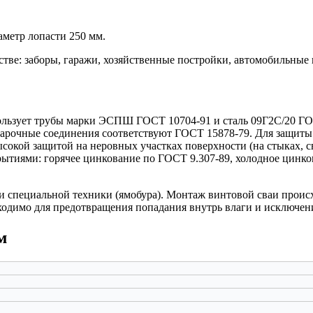
иаметр лопасти 250 мм.
тве: заборы, гаражи, хозяйственные постройки, автомобильные н
ьзует трубы марки ЭСПШ ГОСТ 10704-91 и сталь 09Г2С/20 ГОС
сварочные соединения соответствуют ГОСТ 15878-79. Для защит
окой защитой на неровных участках поверхности (на стыках, св
тиями: горячее цинкование по ГОСТ 9.307-89, холодное цинко
и специальной техники (ямобура). Монтаж винтовой сваи проис
бходимо для предотвращения попадания внутрь влаги и исключен
м